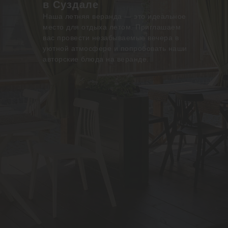
в Суздале
Наша летняя веранда — это идеальное
место для отдыха летом. Приглашаем
вас провести незабываемые вечера в
уютной атмосфере и попробовать наши
авторские блюда на веранде.