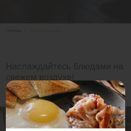
Главная
→
Летняя веранда
Наслаждайтесь блюдами на
свежем воздухе!