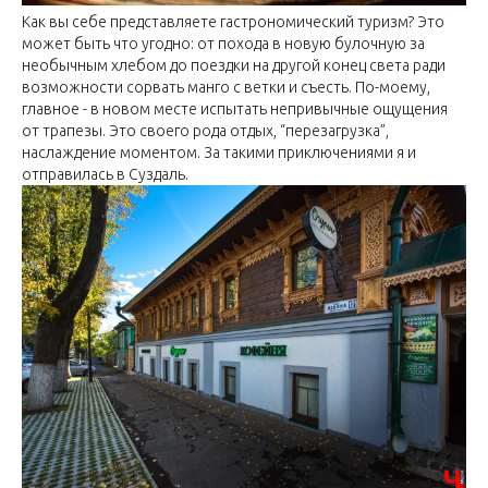
Как вы себе представляете гастрономический туризм? Это
может быть что угодно: от похода в новую булочную за
необычным хлебом до поездки на другой конец света ради
возможности сорвать манго с ветки и съесть. По-моему,
главное - в новом месте испытать непривычные ощущения
от трапезы. Это своего рода отдых, “перезагрузка”,
наслаждение моментом. За такими приключениями я и
отправилась в Суздаль.