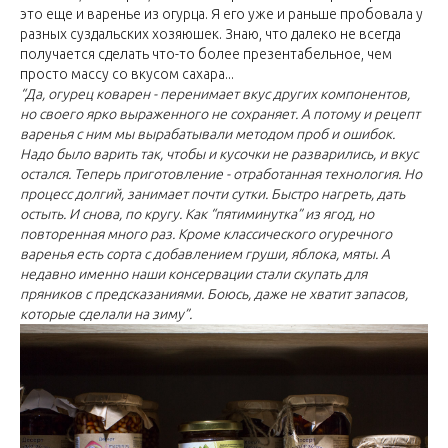
это еще и варенье из огурца. Я его уже и раньше пробовала у
разных суздальских хозяюшек. Знаю, что далеко не всегда
получается сделать что-то более презентабельное, чем
просто массу со вкусом сахара...
“Да, огурец коварен - перенимает вкус других компонентов,
но своего ярко выраженного не сохраняет. А потому и рецепт
варенья с ним мы вырабатывали методом проб и ошибок.
Надо было варить так, чтобы и кусочки не разварились, и вкус
остался. Теперь приготовление - отработанная технология. Но
процесс долгий, занимает почти сутки. Быстро нагреть, дать
остыть. И снова, по кругу. Как “пятиминутка” из ягод, но
повторенная много раз. Кроме классического огуречного
варенья есть сорта с добавлением груши, яблока, мяты. А
недавно именно наши консервации стали скупать для
пряников с предсказаниями. Боюсь, даже не хватит запасов,
которые сделали на зиму”.