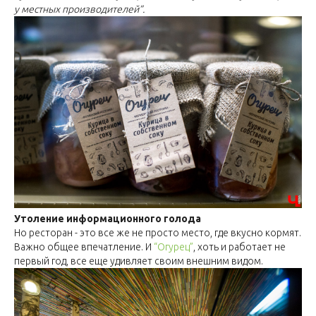
у местных производителей”.
Утоление информационного голода
Но ресторан - это все же не просто место, где вкусно кормят.
Важно общее впечатление. И
“Огурец”
, хоть и работает не
первый год, все еще удивляет своим внешним видом.