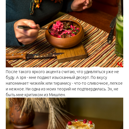
После такого яркого акцента считаю, что удивляться уже не
буду. А зря - мне подают изысканный десерт. По вкусу
напоминает чизкейк или тирамису - что-то сливочное, легкое
и нежное. Ни одна из моих теорий не подтвердилась. Эх, не
быть мне критиком из Мишлен.