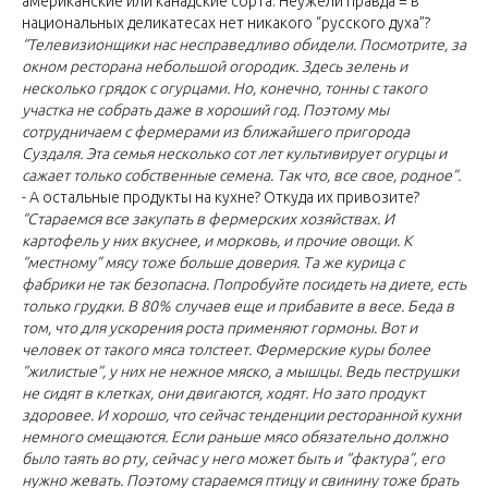
американские или канадские сорта. Неужели правда = в
национальных деликатесах нет никакого “русского духа”?
“Телевизионщики нас несправедливо обидели. Посмотрите, за
окном ресторана небольшой огородик. Здесь зелень и
несколько грядок с огурцами. Но, конечно, тонны с такого
участка не собрать даже в хороший год. Поэтому мы
сотрудничаем с фермерами из ближайшего пригорода
Суздаля. Эта семья несколько сот лет культивирует огурцы и
сажает только собственные семена. Так что, все свое, родное”.
- А остальные продукты на кухне? Откуда их привозите?
“Стараемся все закупать в фермерских хозяйствах. И
картофель у них вкуснее, и морковь, и прочие овощи. К
“местному” мясу тоже больше доверия. Та же курица с
фабрики не так безопасна. Попробуйте посидеть на диете, есть
только грудки. В 80% случаев еще и прибавите в весе. Беда в
том, что для ускорения роста применяют гормоны. Вот и
человек от такого мяса толстеет. Фермерские куры более
“жилистые”, у них не нежное мяско, а мышцы. Ведь пеструшки
не сидят в клетках, они двигаются, ходят. Но зато продукт
здоровее. И хорошо, что сейчас тенденции ресторанной кухни
немного смещаются. Если раньше мясо обязательно должно
было таять во рту, сейчас у него может быть и “фактура”, его
нужно жевать. Поэтому стараемся птицу и свинину тоже брать