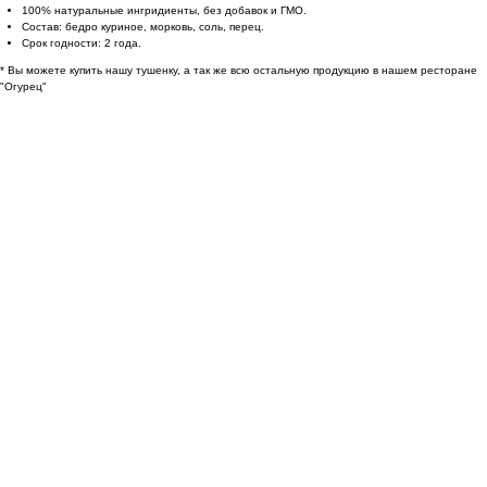
100% натуральные ингридиенты, без добавок и ГМО.
Состав: бедро куриное, морковь, соль, перец.
Срок годности: 2 года.
* Вы можете купить нашу тушенку, а так же всю остальную продукцию в нашем ресторане
"Огурец"