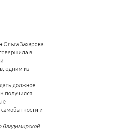
»
Ольга Захарова,
 совершила в
ки
в, одним из
тдать должное
он получился
ные
й самобытности и
о Владимирской