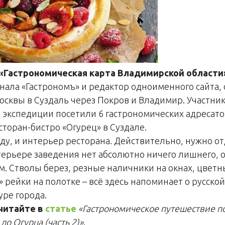
«Гастрономическая карта Владимирской области
нала «Гастрономъ» и редактор одноименного сайта,
осквы в Суздаль через Покров и Владимир. Участни
 экспедиции посетили 6 гастрономических адресато
сторан-бистро «Огурец» в Суздале.
еду, и интерьер ресторана. Действительно, нужно о
терьере заведения нет абсолютно ничего лишнего, 
. Стволы берез, резные наличники на окнах, цвет
 рейки на полотке – всё здесь напоминает о русско
уре города.
читайте в
статье
«Гастрономическое путешествие п
 до Огурца (часть 2)»
.