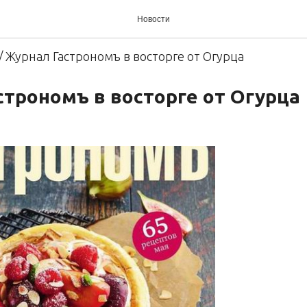
Гастрономъ в восторге о
Новости
/ Журнал Гастрономъ в восторге от Огурца
строномъ в восторге от Огурца