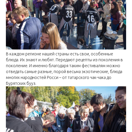
В каждом регионе нашей страны есть свои, особенные
блюда. Их знают и любят. Передают рецепты из поколения в
поколение. И именно благодаря таким фестивалям можно
отведать самые разные, порой весьма экзотические, блюда
многих народностей Росси – от татарского чак-чака до
Бурятских бууз.