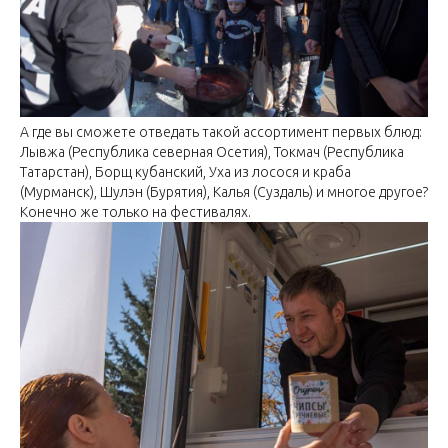
А где вы сможете отведать такой ассортимент первых блюд:
Лывжа (Республика северная Осетия), Токмач (Республика
Татарстан), Борщ кубанский, Уха из лосося и краба
(Мурманск), Шулэн (Бурятия), Калья (Суздаль) и многое другое?
Конечно же только на фестивалях.