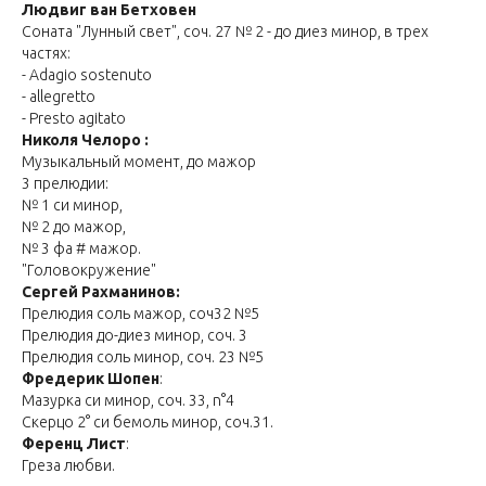
Людвиг ван Бетховен
Соната "Лунный свет", соч. 27 № 2 - до диез минор, в трех
частях:
- Adagio sostenuto
- allegretto
- Presto agitato
Николя Чeлоро :
Музыкальный момент, до мажор
3 прелюдии:
№ 1 си минор,
№ 2 до мажор,
№ 3 фа # мажор.
"Головокружение"
Сергей Рахманинов:
Прелюдия соль мажор, соч32 №5
Прелюдия до-диез минор, соч. 3
Прелюдия соль минор, соч. 23 №5
Фредерик Шопен
:
Мазурка си минор, соч. 33, n°4
Скерцо 2° си бемоль минор, соч.31.
Ференц Лист
:
Греза любви.