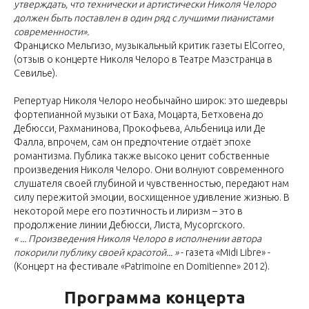
утверждать, что технически и артистически Николя Челоро
должен быть поставлен в один ряд с лучшими пианистами
современности».
Франциско Мельгизо, музыкальный критик газеты ElCorreo,
(отзыв о концерте Николя Челоро в Театре Маэстранца в
Севилье).
Репертуар Николя Челоро необычайно широк: это шедевры
фортепианной музыки от Баха, Моцарта, Бетховена до
Дебюсси, Рахманинова, Прокофьева, Альбеница или Де
Фалла, впрочем, сам он предпочтение отдаёт эпохе
романтизма. Публика также высоко ценит собственные
произведения Николя Челоро. Они волнуют современного
слушателя своей глубиной и чувственностью, передают нам
силу пережитой эмоции, восхищенное удивление жизнью. В
некоторой мере его поэтичность и лиризм – это в
продолжение линии Дебюсси, Листа, Мусоргского.
« ... Произведения Николя Челоро в исполнении автора
покорили публику своей красотой... »
- газета «Midi Libre» -
(Концерт на фестивале «Patrimoine en Domitienne» 2012).
Программа концерта