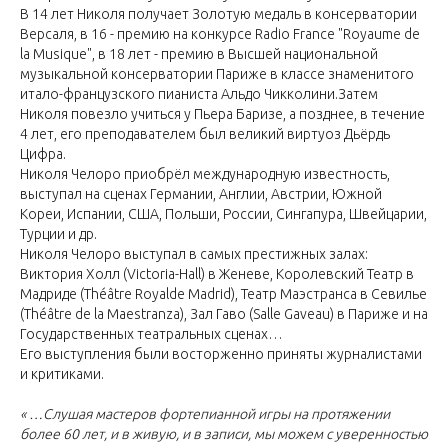
В 14 лет Николя получает Золотую медаль в консерватории
Версаля, в 16 - премию на конкурсе Radio France "Royaume de
la Musique", в 18 лет - премию в Высшей национальной
музыкальной консерватории Париже в классе знаменитого
итало-французского пианиста Альдо Чикколини.Затем
Николя повезло учиться у Пьера Баризе, а позднее, в течение
4 лет, его преподавателем был великий виртуоз Дьёрдь
Цифра.
Николя Челоро приобрёл международную известность,
выступал на сценах Германии, Англии, Австрии, Южной
Кореи, Испании, США, Польши, России, Сингапура, Швейцарии,
Турции и др.
Николя Челоро выступал в самых престижных залах:
Виктория Холл (Victoria-Hall) в Женеве, Королевский Театр в
Мадриде (Théâtre Royalde Madrid), Театр Маэстранса в Севилье
(Théâtre de la Maestranza), Зал Гаво (Salle Gaveau) в Париже и на
Государственных театральных сценах…
Его выступления были восторженно приняты журналистами
и критиками.
« …Слушая мастеров фортепианной игры на протяжении
более 60 лет, и в живую, и в записи, мы можем с уверенностью